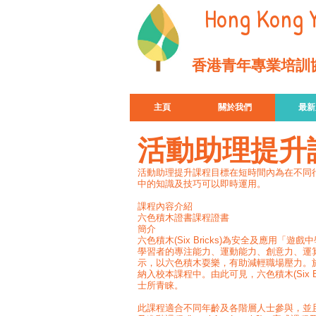
Hong Kong Y
香港青年專業培訓協
主頁
關於我們
最新
活動助理提升
活動助理提升課程目標在短時間內為在不同
中的知識及技巧可以即時運用。
課程內容介紹
六色積木證書課程證書
簡介
六色積木(Six Bricks)為安全及應用
學習者的專注能力、運動能力、創意力、運算
示，以六色積木耍樂，有助減輕職場壓力。於
納入校本課程中。由此可見，六色積木(Six 
士所青睐。
此課程適合不同年齡及各階層人士參與，並且已獲南非