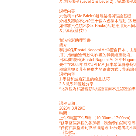
及進階課程 (Level 1 & Level 2)，
課程內容
六色積木(Six Bricks)發展架構與理論基礎
介紹及體驗不少於三十個六色積木活動 (因
如何將六色積木(Six Bricks)活動應用
及活動設計技巧
和諧粉彩助理證書
簡介
和諧粉彩Pastel Nagomi Art®源自日本，由
用手指頭配合乾粉彩作畫的獨特繪畫藝術。
日本和諧粉彩Pastel Nagomi Art® 
先生在2003年成立JPHAA(日本希望粉
種簡單卻又具有療癒力的繪畫方式，能彩繪
課程內容
1.學習和諧粉彩畫的繪畫技巧
2.3.教學和經驗分享
*此課程為和諧粉彩助理證書而不是認證的
課程日期：
2023年3月29日
時間：
上午9時至下午5時 （10:00am- 17:00pm)
*修畢整個課程的參加者，獲頒發由認可引
*任何在課堂遲到或早退超過 15分鐘者均不
上課地點：