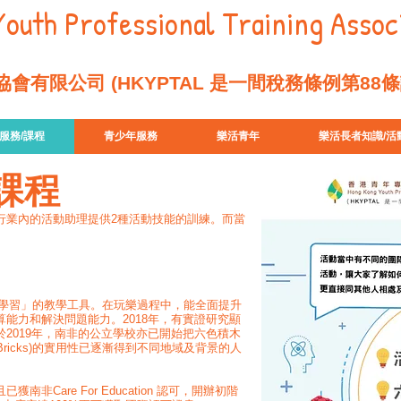
outh Professional Training Associ
會有限公司 (HKYPTAL 是一間稅務條例第88
服務/課程
青少年服務
樂活青年
樂活長者知識/活
課程
行業內的活動助理提供2種活動技能的訓練。而當
「遊戲中學習」的教學工具。在玩樂過程中，能全面提升
能力和解決問題能力。2018年，有實證研究顯
2019年，南非的公立學校亦已開始把六色積木
Bricks)的實用性已逐漸得到不同地域及背景的人
Care For Education 認可，開辦初階