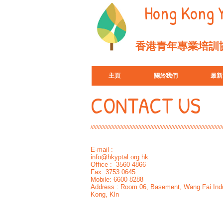
Hong Kong Y
香港青年專業培訓協
主頁
關於我們
最新
CONTACT US
////////////////////////////////////////////////////////////////////////////////////////
E-mail :
info@hkyptal.org.hk
Office : 3560 4866
Fax: 3753 0645
Mobile: 6600 8288
Address : Room 06, Basement, Wang Fai Indus
Kong, Kln