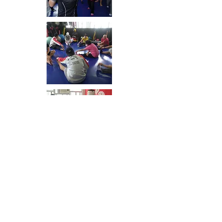
© 2026 by Hong Kong Youth Professional
Training Association Limited
E-mail :
info@hkyptal.org.hk
Office :
3560 4866
Fax:
3753 0645
Mobile:
6600 8288
Address :
Room 06, Basement, Wang Fai Industrial